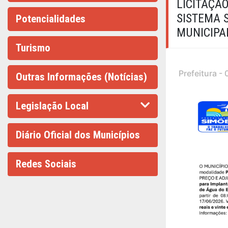
LICITAÇÃ
SISTEMA 
Potencialidades
MUNICIPA
Turismo
Prefeitura -
Outras Informações (Notícias)
Legislação Local
Diário Oficial dos Municípios
Redes Sociais